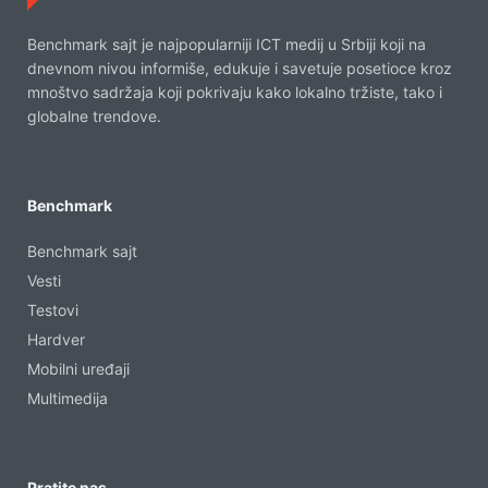
Benchmark sajt je najpopularniji ICT medij u Srbiji koji na
dnevnom nivou informiše, edukuje i savetuje posetioce kroz
mnoštvo sadržaja koji pokrivaju kako lokalno tržiste, tako i
globalne trendove.
Benchmark
Benchmark sajt
Vesti
Testovi
Hardver
Mobilni uređaji
Multimedija
Pratite nas