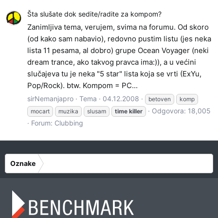
Šta slušate dok sedite/radite za kompom?
Zanimljiva tema, verujem, svima na forumu. Od skoro
(od kako sam nabavio), redovno pustim listu (jes neka
lista 11 pesama, al dobro) grupe Ocean Voyager (neki
dream trance, ako takvog pravca ima:)), a u većini
slučajeva tu je neka "5 star" lista koja se vrti (ExYu,
Pop/Rock). btw. Kompom = PC...
sirNemanjapro
Tema
04.12.2008
betoven
komp
Odgovora: 18,005
mocart
muzika
slusam
time
killer
Forum:
Clubbing
Oznake