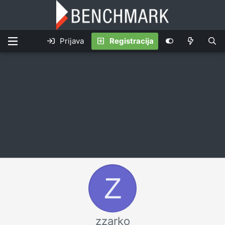
Prijava
Registracija
Z
zzarko