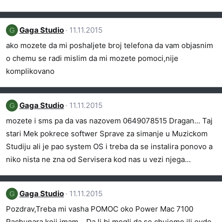
Gaga Studio
11.11.2015
G
ako mozete da mi poshaljete broj telefona da vam objasnim
o chemu se radi mislim da mi mozete pomoci,nije
komplikovano
Gaga Studio
11.11.2015
G
mozete i sms pa da vas nazovem 0649078515 Dragan... Taj
stari Mek pokrece softwer Sprave za simanje u Muzickom
Studiju ali je pao system OS i treba da se instalira ponovo a
niko nista ne zna od Servisera kod nas u vezi njega...
Gaga Studio
11.11.2015
G
Pozdrav,Treba mi vasha POMOC oko Power Mac 7100
Rachunara koji imam... Da li bi mogli da se chujemo ili ovde