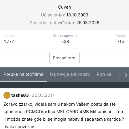
Čuven
Učlanjen(a)
13.10.2003
Poslednji put viđen(a)
26.03.2026
Poruke
Broj reagovanja
Poena
1,777
538
715
Pronađite
Poruke na profilima
Najnovije aktivnosti
Poruke
O me
tasha83
22.03.2017
T
Zdravo zzarko, videla sam u nekom Vašem postu da ste
spomenuli PCMCI karticu MEL CARD 4MB Mitsubishi .... da
li možda znate gde bi se mogla nabaviti sada takva kartica ?
hvala i pozdrav