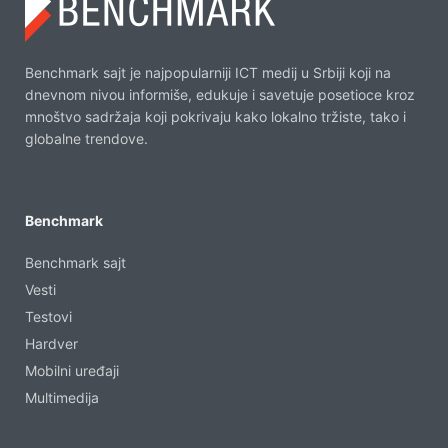
Benchmark sajt je najpopularniji ICT medij u Srbiji koji na
dnevnom nivou informiše, edukuje i savetuje posetioce kroz
mnoštvo sadržaja koji pokrivaju kako lokalno tržiste, tako i
globalne trendove.
Benchmark
Benchmark sajt
Vesti
Testovi
Hardver
Mobilni uređaji
Multimedija