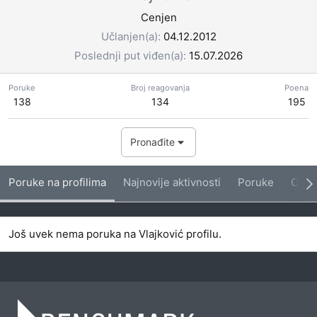
Cenjen
Učlanjen(a)
04.12.2012
Poslednji put viđen(a)
15.07.2026
Poruke
Broj reagovanja
Poena
138
134
195
Pronađite
Poruke na profilima
Najnovije aktivnosti
Poruke
O me
Još uvek nema poruka na Vlajković profilu.