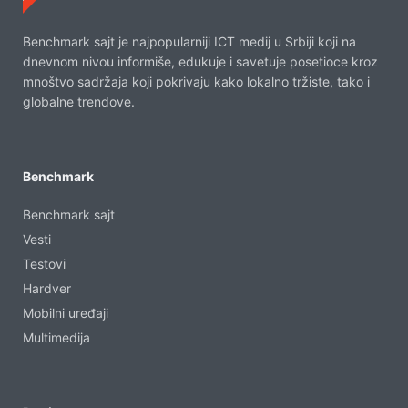
Benchmark sajt je najpopularniji ICT medij u Srbiji koji na
dnevnom nivou informiše, edukuje i savetuje posetioce kroz
mnoštvo sadržaja koji pokrivaju kako lokalno tržiste, tako i
globalne trendove.
Benchmark
Benchmark sajt
Vesti
Testovi
Hardver
Mobilni uređaji
Multimedija