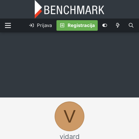
Prijava
Registracija
V
vidard