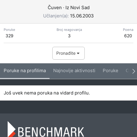
Čuven
·
Iz
Novi Sad
Učlanjen(a)
15.06.2003
Poruke
Broj reagovanja
Poena
329
3
620
Pronađite
Poruke na profilima
Najnovije aktivnosti
Poruke
O me
Još uvek nema poruka na vidard profilu.