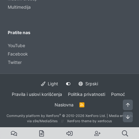
Multimedija
Pratite nas
YouTube
Facebook
Twitter
Light
Srpski
Pravila i uslovi korišćenja
Politika privatnosti
Pomoć
Vrh
Naslovna
R
S
S
®
Community platform by XenForo
© 2010-2026 XenForo Ltd.
|
Media embeds
Dno
via s9e/MediaSites
XenForo theme
by xenfocus