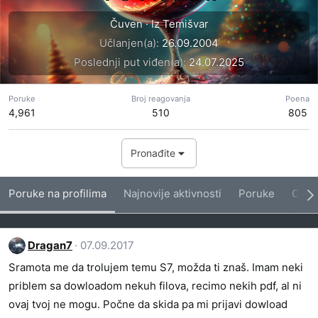
Čuven
·
Iz
Temišvar
Učlanjen(a)
26.09.2004
Poslednji put viđen(a)
24.07.2025
Poruke
Broj reagovanja
Poena
4,961
510
805
Pronađite
Poruke na profilima
Najnovije aktivnosti
Poruke
O me
Dragan7
07.09.2017
Sramota me da trolujem temu S7, možda ti znaš. Imam neki
priblem sa dowloadom nekuh filova, recimo nekih pdf, al ni
ovaj tvoj ne mogu. Počne da skida pa mi prijavi dowload