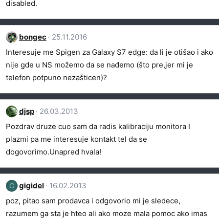
disabled.
bongec
25.11.2016
Interesuje me Spigen za Galaxy S7 edge: da li je otišao i ako
nije gde u NS možemo da se nađemo (što pre,jer mi je
telefon potpuno nezašticen)?
djsp
26.03.2013
Pozdrav druze cuo sam da radis kalibraciju monitora I
plazmi pa me interesuje kontakt tel da se
dogovorimo.Unapred hvala!
gigidel
16.02.2013
G
poz, pitao sam prodavca i odgovorio mi je sledece,
razumem ga sta je hteo ali ako moze mala pomoc ako imas