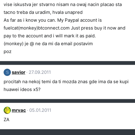
vise iskustva jer stvarno nisam na owaj nacin placao sta
tacno treba da uradim, hvala unapred
As far as i know you can. My Paypal account is
fuelcat(monkey)btconnect.com Just press buy it now and
pay to the account and i will mark it as paid.
(monkey) je @ ne da mi da email postavim
poz
savior
27.09.2011
S
procitah na nekoj temi da ti mozda znas gde ima da se kupi
huawei ideos x5?
mrvac
05.01.2011
ZA