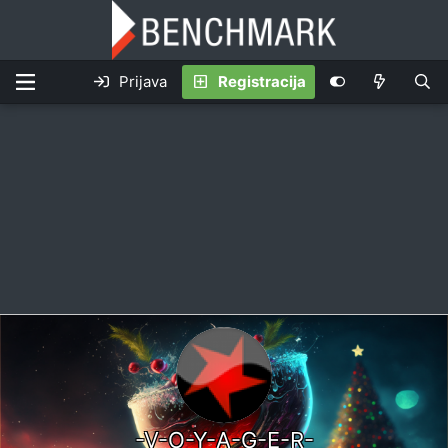
Prijava
Registracija
-V-O-Y-A-G-E-R-