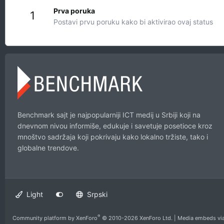
Prva poruka
1
Postavi prvu poruku kako bi aktivirao ovaj status
Benchmark sajt je najpopularniji ICT medij u Srbiji koji na
dnevnom nivou informiše, edukuje i savetuje posetioce kroz
mnoštvo sadržaja koji pokrivaju kako lokalno tržiste, tako i
globalne trendove.
Light
Srpski
®
Community platform by XenForo
© 2010-2026 XenForo Ltd.
|
Media embeds via