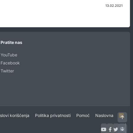
13.02.2021
Pratite nas
YouTube
Facebook
Twitter
uslovi korišćenja
Politika privatnosti
Pomoć
Naslovna
R
Vrh
S
S
Dno