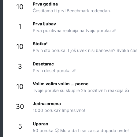
Prva godina
10
Čestitamo ti prvi Benchmark rođendan.
Prva ljubav
1
Prva pozitivna reakcija na tvoju poruku 🎉
Stotka!
10
Prvih sto poruka. I još uvek nisi banovan? Svaka čas
Desetarac
3
Prvih deset poruka 🎉
Volim volim volim ... poene
10
Tvoje poruke su skupile 25 pozitivnih reakcija 👍
Jedna crvena
30
1000 poruka? Impresivno!
Uporan
5
50 poruka 🫢 Mora da ti se zaista dopada ovde!