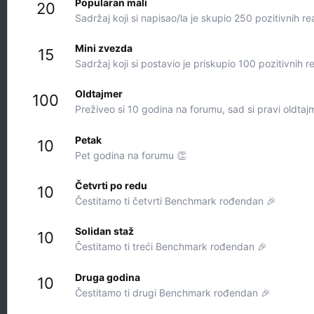
Popularan mali
20
Sadržaj koji si napisao/la je skupio 250 pozitivnih re
Mini zvezda
15
Sadržaj koji si postavio je priskupio 100 pozitivnih r
Oldtajmer
100
Preživeo si 10 godina na forumu, sad si pravi oldtaj
Petak
10
Pet godina na forumu 👏
Četvrti po redu
10
Čestitamo ti četvrti Benchmark rođendan 🎉
Solidan staž
10
Čestitamo ti treći Benchmark rođendan 🎉
Druga godina
10
Čestitamo ti drugi Benchmark rođendan 🎉