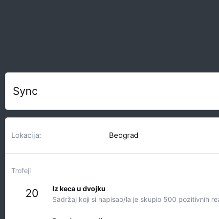
Sync
Lokacija
Beograd
Trofeji
Iz keca u dvojku
20
Sadržaj koji si napisao/la je skupio 500 pozitivnih re