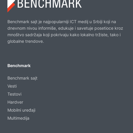
Benchmark sajt je najpopularniji ICT medij u Srbiji koji na
dnevnom nivou informiše, edukuje i savetuje posetioce kroz
mnoštvo sadržaja koji pokrivaju kako lokalno tržiste, tako i
globalne trendove.
Benchmark
Benchmark sajt
Vesti
Testovi
Hardver
Mobilni uređaji
Multimedija