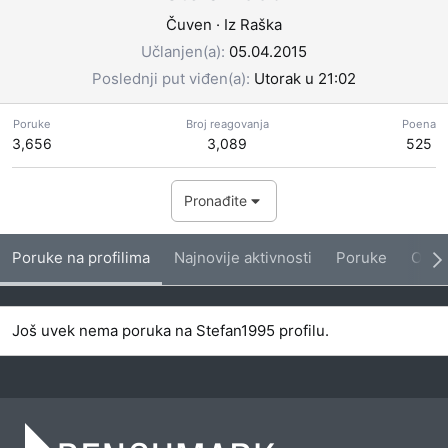
Čuven
·
Iz
Raška
Učlanjen(a)
05.04.2015
Poslednji put viđen(a)
Utorak u 21:02
Poruke
Broj reagovanja
Poena
3,656
3,089
525
Pronađite
Poruke na profilima
Najnovije aktivnosti
Poruke
O me
Još uvek nema poruka na Stefan1995 profilu.