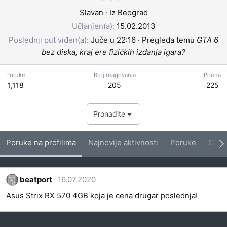
Slavan
·
Iz
Beograd
Učlanjen(a)
15.02.2013
Poslednji put viđen(a)
Juče u 22:16
·
Pregleda temu
GTA 6
bez diska, kraj ere fizičkih izdanja igara?
Poruke
Broj reagovanja
Poena
1,118
205
225
Pronađite
Poruke na profilima
Najnovije aktivnosti
Poruke
O me
beatport
16.07.2020
Asus Strix RX 570 4GB koja je cena drugar poslednja!