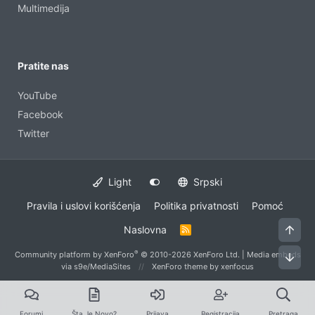
Multimedija
Pratite nas
YouTube
Facebook
Twitter
Light
Srpski
Pravila i uslovi korišćenja
Politika privatnosti
Pomoć
Vrh
Naslovna
R
S
S
®
Community platform by XenForo
© 2010-2026 XenForo Ltd.
|
Media embeds
Dno
via s9e/MediaSites
XenForo theme
by xenfocus
Forumi
Šta Je Novo?
Prijava
Registracija
Pretraga