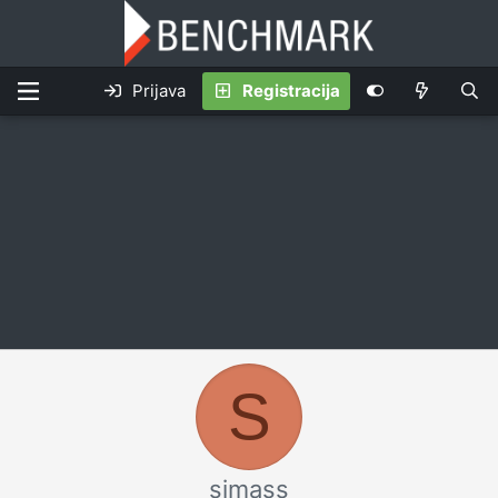
Prijava
Registracija
S
simass