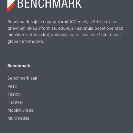
Benchmark sajt je najpopularniji ICT medij u Srbiji koji na
dnevnom nivou informiše, edukuje i savetuje posetioce kroz
mnoštvo sadržaja koji pokrivaju kako lokalno tržiste, tako i
globalne trendove.
Benchmark
Benchmark sajt
Vesti
Testovi
Hardver
Mobilni uređaji
Multimedija