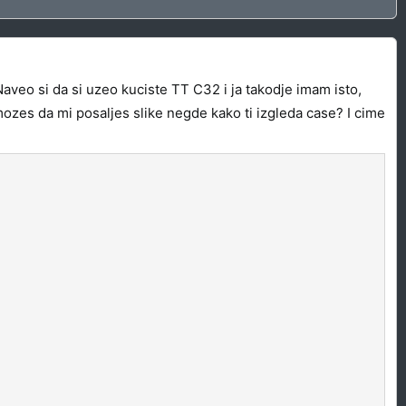
aveo si da si uzeo kuciste TT C32 i ja takodje imam isto,
mozes da mi posaljes slike negde kako ti izgleda case? I cime