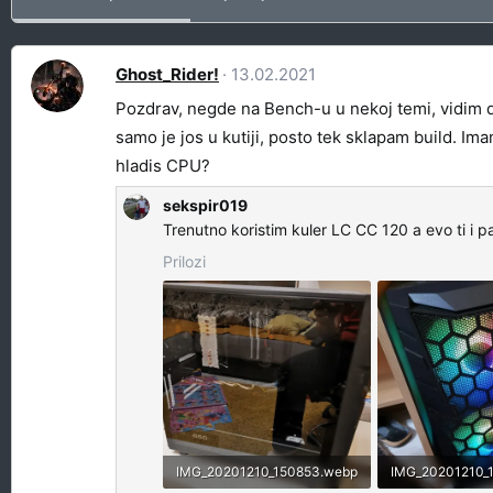
Ghost_Rider!
13.02.2021
Pozdrav, negde na Bench-u u nekoj temi, vidim da
samo je jos u kutiji, posto tek sklapam build. I
hladis CPU?
sekspir019
Trenutno koristim kuler LC CC 120 a evo ti i pa
Prilozi
IMG_20201210_150853.webp
IMG_20201210_