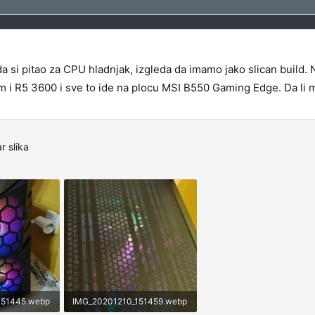
 si pitao za CPU hladnjak, izgleda da imamo jako slican build. N
mam i R5 3600 i sve to ide na plocu MSI B550 Gaming Edge. Da li 
r slika
151445.webp
IMG_20201210_151459.webp