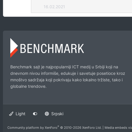
145.6 KB · Pregleda: 24
160 KB · Pregled
16.02.2021
Benchmark sajt je najpopularniji ICT medij u Srbiji koji na
dnevnom nivou informiše, edukuje i savetuje posetioce kroz
mnoštvo sadržaja koji pokrivaju kako lokalno tržiste, tako i
globalne trendove.
Light
Srpski
®
Community platform by XenForo
© 2010-2026 XenForo Ltd.
|
Media embeds via