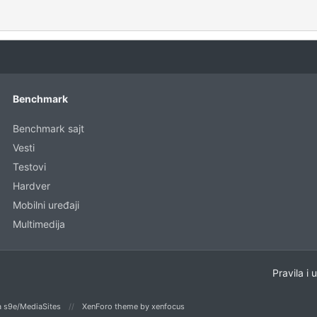
a: 24
302.7 KB · Pregleda: 23
Benchmark
Benchmark sajt
Vesti
Testovi
Hardver
Mobilni uređaji
Multimedija
Pravila i 
 s9e/MediaSites
XenForo theme
by xenfocus