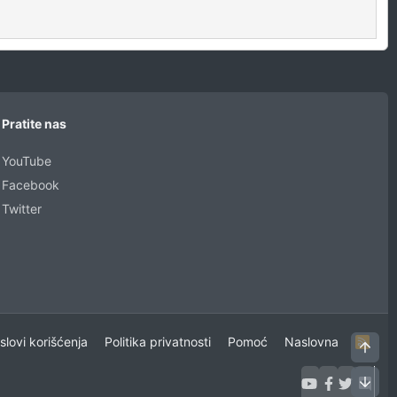
Pratite nas
YouTube
Facebook
Twitter
uslovi korišćenja
Politika privatnosti
Pomoć
Naslovna
R
Vrh
S
S
Dno