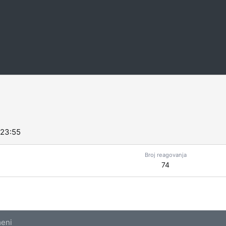
 23:55
Broj reagovanja
74
eni