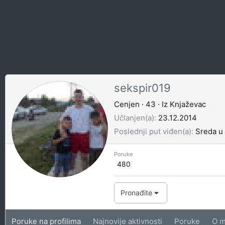
sekspir019
Cenjen
·
43
·
Iz
Knjaževac
Učlanjen(a)
23.12.2014
Poslednji put viđen(a)
Sreda u
Poruke
480
Pronađite
Poruke na profilima
Najnovije aktivnosti
Poruke
O m