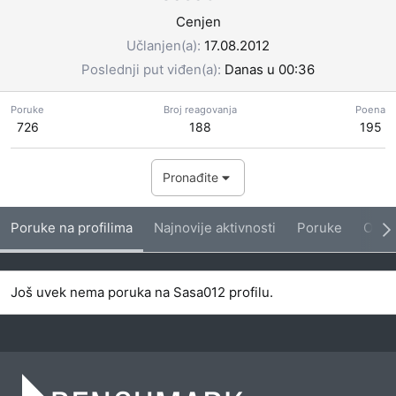
Cenjen
Učlanjen(a)
17.08.2012
Poslednji put viđen(a)
Danas u 00:36
Poruke
Broj reagovanja
Poena
726
188
195
Pronađite
Poruke na profilima
Najnovije aktivnosti
Poruke
O me
Još uvek nema poruka na Sasa012 profilu.