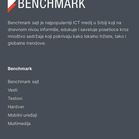
Benchmark sajt je najpopularniji ICT medij u Srbiji koji na
dnevnom nivou informiše, edukuje i savetuje posetioce kroz
mnoštvo sadržaja koji pokrivaju kako lokalno tržiste, tako i
globalne trendove.
Benchmark
Benchmark sajt
Vesti
Testovi
Hardver
Mobilni uređaji
Multimedija