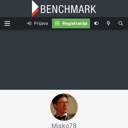
Prijava
Registracija
Misko78