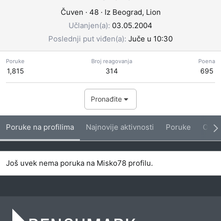
Čuven
·
48
·
Iz
Beograd, Lion
Učlanjen(a)
03.05.2004
Poslednji put viđen(a)
Juče u 10:30
Poruke
Broj reagovanja
Poena
1,815
314
695
Pronađite
Poruke na profilima
Najnovije aktivnosti
Poruke
O me
Još uvek nema poruka na Misko78 profilu.