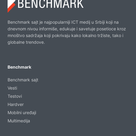
Benchmark sajt je najpopularniji ICT medij u Srbiji koji na
dnevnom nivou informiše, edukuje i savetuje posetioce kroz
mnoštvo sadržaja koji pokrivaju kako lokalno tržiste, tako i
globalne trendove.
Benchmark
Benchmark sajt
Vesti
Testovi
Hardver
Mobilni uređaji
Multimedija