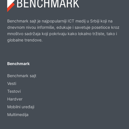
Benchmark sajt je najpopularniji ICT medij u Srbiji koji na
dnevnom nivou informiše, edukuje i savetuje posetioce kroz
mnoštvo sadržaja koji pokrivaju kako lokalno tržiste, tako i
globalne trendove.
Benchmark
Benchmark sajt
Vesti
Testovi
Hardver
Mobilni uređaji
Multimedija