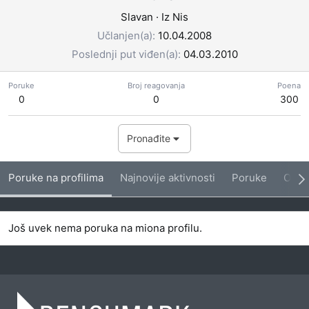
Slavan
·
Iz
Nis
Učlanjen(a)
10.04.2008
Poslednji put viđen(a)
04.03.2010
Poruke
Broj reagovanja
Poena
0
0
300
Pronađite
Poruke na profilima
Najnovije aktivnosti
Poruke
O me
Još uvek nema poruka na miona profilu.