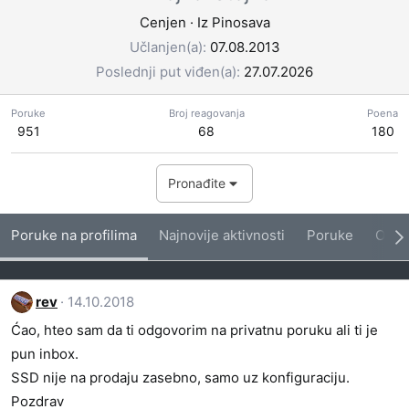
Cenjen
·
Iz
Pinosava
Učlanjen(a)
07.08.2013
Poslednji put viđen(a)
27.07.2026
Poruke
Broj reagovanja
Poena
951
68
180
Pronađite
Poruke na profilima
Najnovije aktivnosti
Poruke
O me
rev
14.10.2018
Ćao, hteo sam da ti odgovorim na privatnu poruku ali ti je
pun inbox.
SSD nije na prodaju zasebno, samo uz konfiguraciju.
Pozdrav