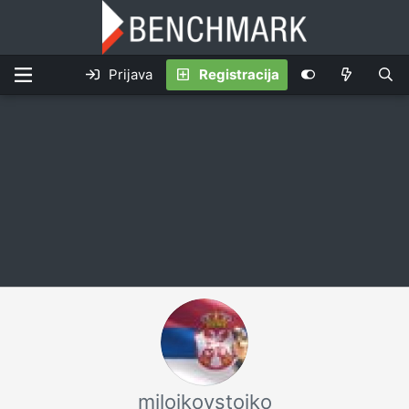
Prijava
Registracija
milojkovstojko