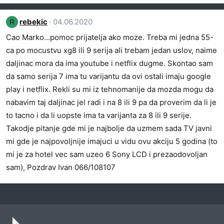
e
a
rebekic
04.06.2020
R
g
o
Cao Marko...pomoc prijatelja ako moze. Treba mi jedna 55-
v
ca po mocustvu xg8 ili 9 serija ali trebam jedan uslov, naime
a
daljinac mora da ima youtube i netflix dugme. Skontao sam
n
da samo serija 7 ima tu varijantu da ovi ostali imaju google
j
play i netflix. Rekli su mi iz tehnomanije da mozda mogu da
a
nabavim taj daljinac jel radi i na 8 ili 9 pa da proverim da li je
:
to tacno i da li uopste ima ta varijanta za 8 ili 9 serije.
Takodje pitanje gde mi je najbolje da uzmem sada TV javni
mi gde je najpovoljnije imajuci u vidu ovu akciju 5 godina (to
mi je za hotel vec sam uzeo 6 Sony LCD i prezaodovoljan
sam), Pozdrav Ivan 066/108107