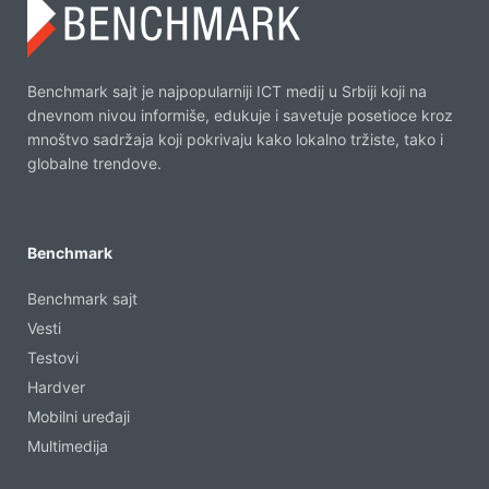
Benchmark sajt je najpopularniji ICT medij u Srbiji koji na
dnevnom nivou informiše, edukuje i savetuje posetioce kroz
mnoštvo sadržaja koji pokrivaju kako lokalno tržiste, tako i
globalne trendove.
Benchmark
Benchmark sajt
Vesti
Testovi
Hardver
Mobilni uređaji
Multimedija