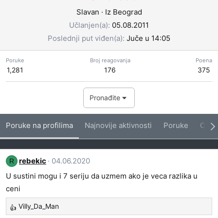
Slavan
·
Iz
Beograd
Učlanjen(a)
05.08.2011
Poslednji put viđen(a)
Juče u 14:05
Poruke
Broj reagovanja
Poena
1,281
176
375
Pronađite
Poruke na profilima
Najnovije aktivnosti
Poruke
O me
rebekic
04.06.2020
R
U sustini mogu i 7 seriju da uzmem ako je veca razlika u
ceni
Villy_Da_Man
R