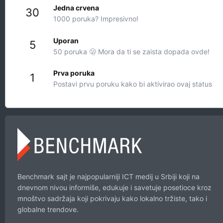
Jedna crvena
30
1000 poruka? Impresivno!
Uporan
5
50 poruka 🫢 Mora da ti se zaista dopada ovde!
Prva poruka
1
Postavi prvu poruku kako bi aktivirao ovaj status
Benchmark sajt je najpopularniji ICT medij u Srbiji koji na
dnevnom nivou informiše, edukuje i savetuje posetioce kroz
mnoštvo sadržaja koji pokrivaju kako lokalno tržiste, tako i
globalne trendove.