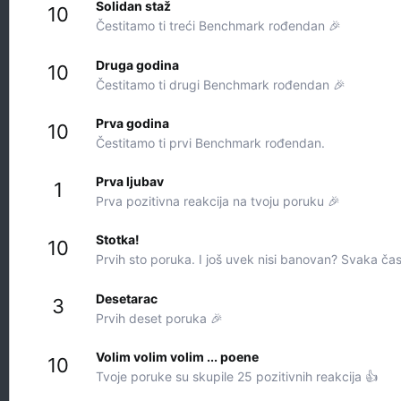
Solidan staž
10
Čestitamo ti treći Benchmark rođendan 🎉
Druga godina
10
Čestitamo ti drugi Benchmark rođendan 🎉
Prva godina
10
Čestitamo ti prvi Benchmark rođendan.
Prva ljubav
1
Prva pozitivna reakcija na tvoju poruku 🎉
Stotka!
10
Prvih sto poruka. I još uvek nisi banovan? Svaka čas
Desetarac
3
Prvih deset poruka 🎉
Volim volim volim ... poene
10
Tvoje poruke su skupile 25 pozitivnih reakcija 👍