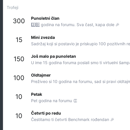
Trofeji
Punoletni član
300
2️⃣0️⃣ godina na forumu. Sva čast, kapa dole 🎉
Mini zvezda
15
Sadržaj koji si postavio je priskupio 100 pozitivnih r
Još malo pa punoletan
150
U ime 15 godina foruma poslali smo ti virtuelni šamp
Oldtajmer
100
Preživeo si 10 godina na forumu, sad si pravi oldtaj
Petak
10
Pet godina na forumu 👏
Četvrti po redu
10
Čestitamo ti četvrti Benchmark rođendan 🎉