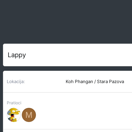
Lappy
Lokacija
Koh Phangan / Stara Pazova
Pratioci
M