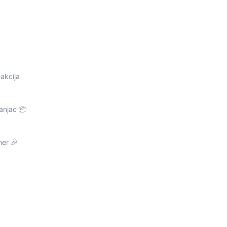
eakcija
anjac 📦
mer 🎉