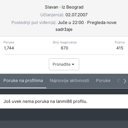
Slavan
·
Iz
Beograd
Učlanjen(a)
02.07.2007
Poslednji put viđen(a)
Juče u 22:00
·
Pregleda nove
sadržaje
Poruke
Broj reagovanja
Poena
1,744
670
415
Pronađite
Poruke na profilima
Najnovije aktivnosti
Poruke
O me
Još uvek nema poruka na lanmi86 profilu.