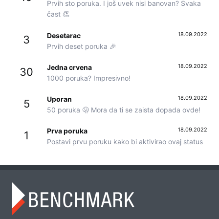
Prvih sto poruka. I još uvek nisi banovan? Svaka
čast 👏
18.09.2022
Desetarac
3
Prvih deset poruka 🎉
18.09.2022
Jedna crvena
30
1000 poruka? Impresivno!
18.09.2022
Uporan
5
50 poruka 🫢 Mora da ti se zaista dopada ovde!
18.09.2022
Prva poruka
1
Postavi prvu poruku kako bi aktivirao ovaj status