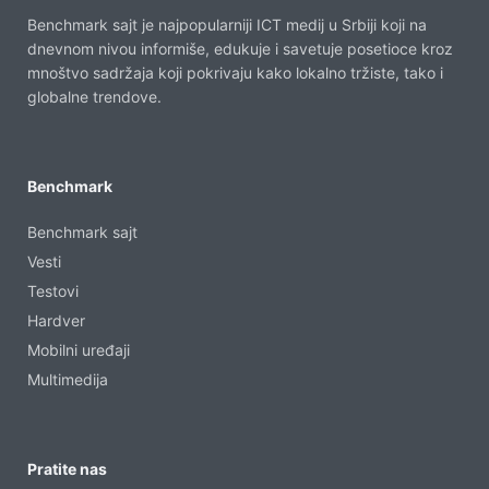
Benchmark sajt je najpopularniji ICT medij u Srbiji koji na
dnevnom nivou informiše, edukuje i savetuje posetioce kroz
mnoštvo sadržaja koji pokrivaju kako lokalno tržiste, tako i
globalne trendove.
Benchmark
Benchmark sajt
Vesti
Testovi
Hardver
Mobilni uređaji
Multimedija
Pratite nas