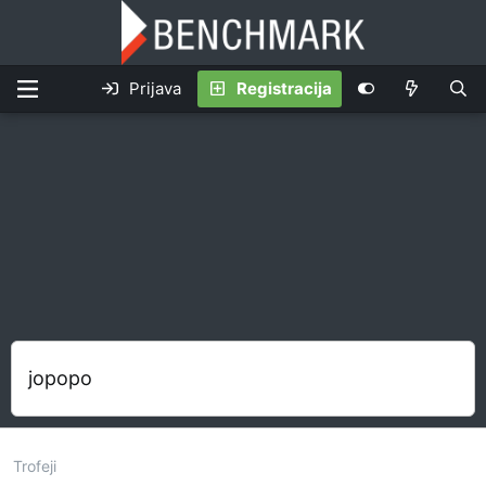
Prijava
Registracija
jopopo
Trofeji