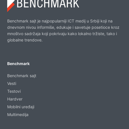
Benchmark sajt je najpopularniji ICT medij u Srbiji koji na
dnevnom nivou informiše, edukuje i savetuje posetioce kroz
mnoštvo sadržaja koji pokrivaju kako lokalno tržiste, tako i
globalne trendove.
Benchmark
Benchmark sajt
Vesti
Testovi
Hardver
Mobilni uređaji
Multimedija