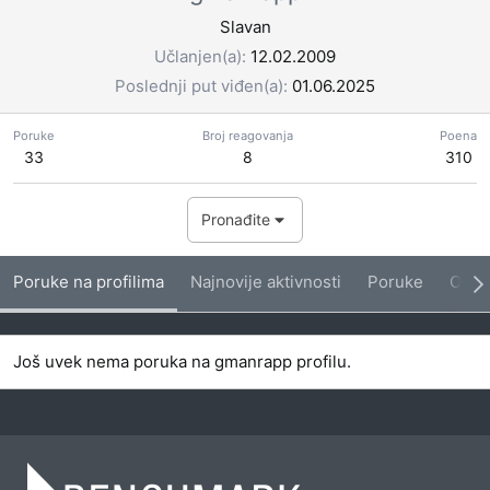
Slavan
Učlanjen(a)
12.02.2009
Poslednji put viđen(a)
01.06.2025
Poruke
Broj reagovanja
Poena
33
8
310
Pronađite
Poruke na profilima
Najnovije aktivnosti
Poruke
O me
Još uvek nema poruka na gmanrapp profilu.