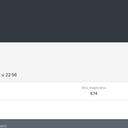
 u 22:56
Broj reagovanja
674
eni