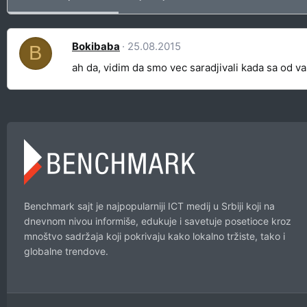
Bokibaba
25.08.2015
B
ah da, vidim da smo vec saradjivali kada sa od va
Benchmark sajt je najpopularniji ICT medij u Srbiji koji na
dnevnom nivou informiše, edukuje i savetuje posetioce kroz
mnoštvo sadržaja koji pokrivaju kako lokalno tržiste, tako i
globalne trendove.