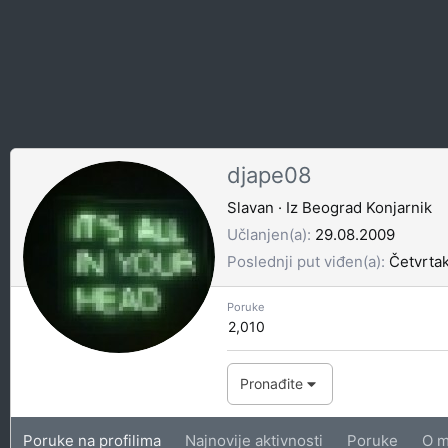
djape08
Slavan
·
Iz
Beograd Konjarnik
Učlanjen(a)
29.08.2009
Poslednji put viđen(a)
Četvrtak
Poruke
2,010
Pronađite
Poruke na profilima
Najnovije aktivnosti
Poruke
O m