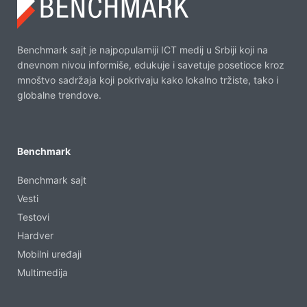
Benchmark sajt je najpopularniji ICT medij u Srbiji koji na
dnevnom nivou informiše, edukuje i savetuje posetioce kroz
mnoštvo sadržaja koji pokrivaju kako lokalno tržiste, tako i
globalne trendove.
Benchmark
Benchmark sajt
Vesti
Testovi
Hardver
Mobilni uređaji
Multimedija