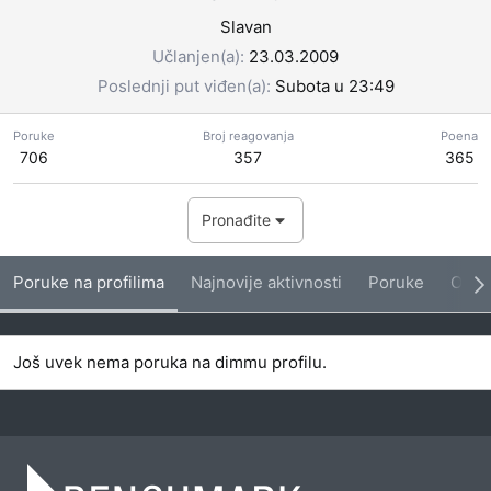
Slavan
Učlanjen(a)
23.03.2009
Poslednji put viđen(a)
Subota u 23:49
Poruke
Broj reagovanja
Poena
706
357
365
Pronađite
Poruke na profilima
Najnovije aktivnosti
Poruke
O me
Još uvek nema poruka na dimmu profilu.