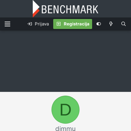
Prijava
Registracija
D
dimmu