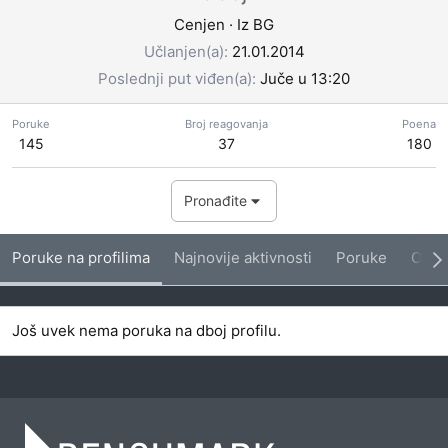
Cenjen
·
Iz
BG
Učlanjen(a)
21.01.2014
Poslednji put viđen(a)
Juče u 13:20
Poruke
Broj reagovanja
Poena
145
37
180
Pronađite
Poruke na profilima
Najnovije aktivnosti
Poruke
O me
Još uvek nema poruka na dboj profilu.