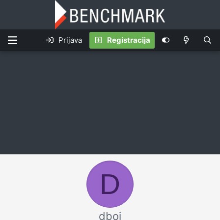
Prijava
Registracija
D
dboj