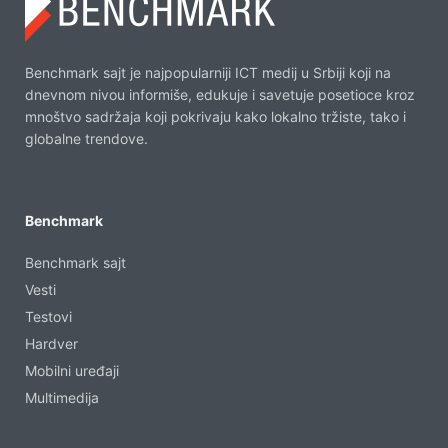
Benchmark sajt je najpopularniji ICT medij u Srbiji koji na
dnevnom nivou informiše, edukuje i savetuje posetioce kroz
mnoštvo sadržaja koji pokrivaju kako lokalno tržiste, tako i
globalne trendove.
Benchmark
Benchmark sajt
Vesti
Testovi
Hardver
Mobilni uređaji
Multimedija