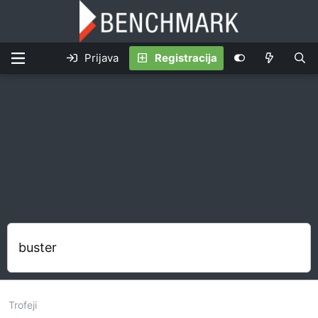
Prijava
Registracija
buster
Trofeji