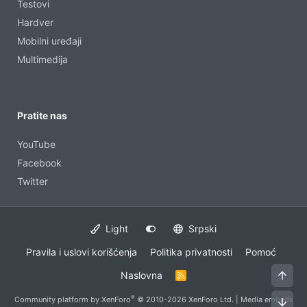
Testovi
Hardver
Mobilni uređaji
Multimedija
Pratite nas
YouTube
Facebook
Twitter
Light
Srpski
Pravila i uslovi korišćenja
Politika privatnosti
Pomoć
Vrh
Naslovna
R
S
S
®
Community platform by XenForo
© 2010-2026 XenForo Ltd.
|
Media embeds
Dno