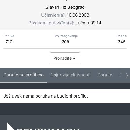
Slavan
·
Iz
Beograd
Učlanjen(a)
10.06.2008
Poslednji put viđen(a)
Juče u 09:14
Poruke
Broj reagovanja
Poena
710
209
345
Pronađite
Poruke na profilima
Najnovije aktivnosti
Poruke
O me
Još uvek nema poruka na budjoni profilu.