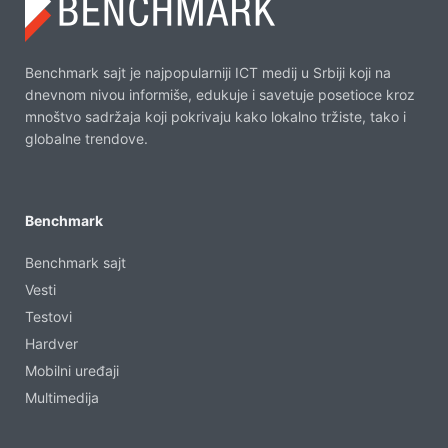
Benchmark sajt je najpopularniji ICT medij u Srbiji koji na
dnevnom nivou informiše, edukuje i savetuje posetioce kroz
mnoštvo sadržaja koji pokrivaju kako lokalno tržiste, tako i
globalne trendove.
Benchmark
Benchmark sajt
Vesti
Testovi
Hardver
Mobilni uređaji
Multimedija