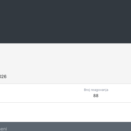
026
Broj reagovanja
88
eni