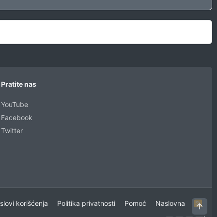
Pratite nas
YouTube
Facebook
Twitter
uslovi korišćenja
Politika privatnosti
Pomoć
Naslovna
R
Vrh
S