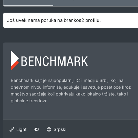
Još uvek nema poruka na brankos2 profilu.
Benchmark sajt je najpopularniji ICT medij u Srbiji koji na
dnevnom nivou informiše, edukuje i savetuje posetioce kroz
mnoštvo sadržaja koji pokrivaju kako lokalno tržiste, tako i
globalne trendove.
Light
Srpski