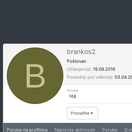
brankos2
B
Poštovan
Učlanjen(a)
19.09.2016
Poslednji put viđen(a)
03.04.2
Poruke
168
Pronađite
Poruke na profilima
Najnovije aktivnosti
Poruke
O m