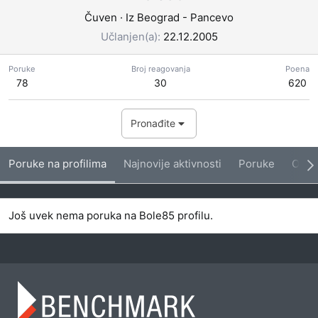
Čuven
·
Iz
Beograd - Pancevo
Učlanjen(a)
22.12.2005
Poruke
Broj reagovanja
Poena
78
30
620
Pronađite
Poruke na profilima
Najnovije aktivnosti
Poruke
O me
Još uvek nema poruka na Bole85 profilu.