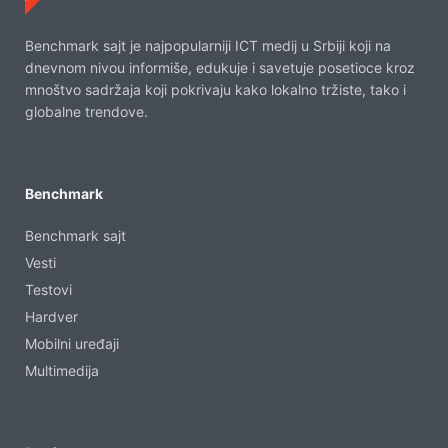
Benchmark sajt je najpopularniji ICT medij u Srbiji koji na
dnevnom nivou informiše, edukuje i savetuje posetioce kroz
mnoštvo sadržaja koji pokrivaju kako lokalno tržiste, tako i
globalne trendove.
Benchmark
Benchmark sajt
Vesti
Testovi
Hardver
Mobilni uređaji
Multimedija