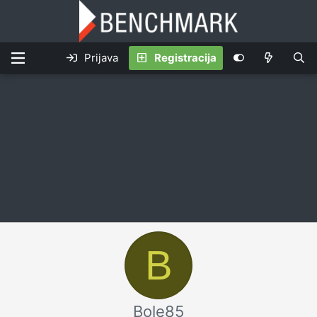
Prijava
Registracija
B
Bole85