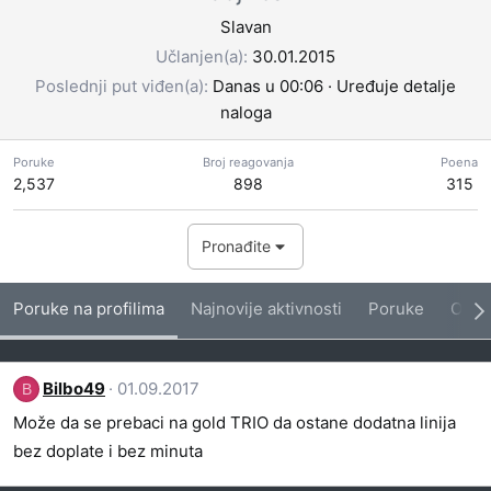
Slavan
Učlanjen(a)
30.01.2015
Poslednji put viđen(a)
Danas u 00:06
·
Uređuje detalje
naloga
Poruke
Broj reagovanja
Poena
2,537
898
315
Pronađite
Poruke na profilima
Najnovije aktivnosti
Poruke
O me
Bilbo49
01.09.2017
B
Može da se prebaci na gold TRIO da ostane dodatna linija
bez doplate i bez minuta