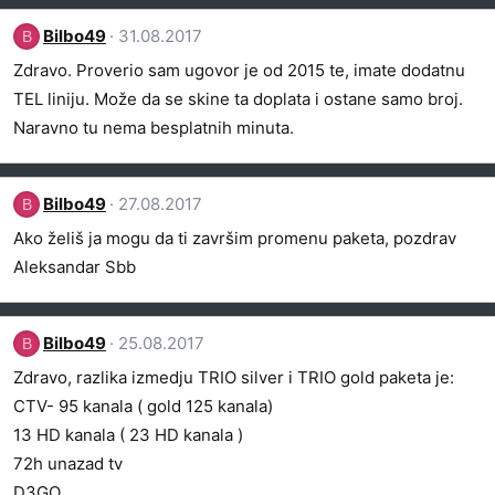
Bilbo49
31.08.2017
B
Zdravo. Proverio sam ugovor je od 2015 te, imate dodatnu
TEL liniju. Može da se skine ta doplata i ostane samo broj.
Naravno tu nema besplatnih minuta.
Bilbo49
27.08.2017
B
Ako želiš ja mogu da ti završim promenu paketa, pozdrav
Aleksandar Sbb
Bilbo49
25.08.2017
B
Zdravo, razlika izmedju TRIO silver i TRIO gold paketa je:
CTV- 95 kanala ( gold 125 kanala)
13 HD kanala ( 23 HD kanala )
72h unazad tv
D3GO