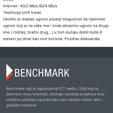
Internet- 40/2 Mb/s 60/4 Mb/s
Telefonija Unifi travel
Ukoliko je istekao ugovor postoji mogućnost da raskinete
ugovor koji je na vaše ime i onda sklopimo ugovor na drugo
ime ( roditelj, bračni drug,...) u tom slučaju dobili biste 6
meseci po dinar kao novi korisnik. Pozdrav Aleksandar
Benchmark sajt je najpopularniji ICT medij u Srbiji koji na
dnevnom nivou informiše, edukuje i savetuje posetioce kroz
mnoštvo sadržaja koji pokrivaju kako lokalno tržiste, tako i
globalne trendove.