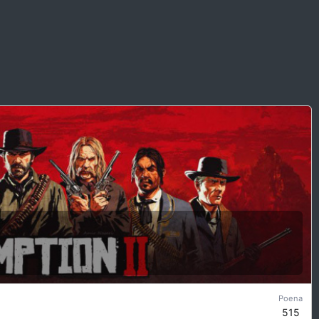
Poena
515