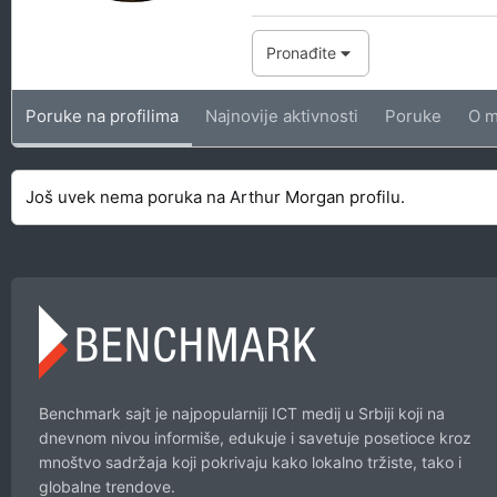
Pronađite
Poruke na profilima
Najnovije aktivnosti
Poruke
O m
Još uvek nema poruka na Arthur Morgan profilu.
Benchmark sajt je najpopularniji ICT medij u Srbiji koji na
dnevnom nivou informiše, edukuje i savetuje posetioce kroz
mnoštvo sadržaja koji pokrivaju kako lokalno tržiste, tako i
globalne trendove.