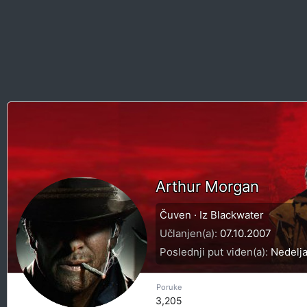
Arthur Morgan
Čuven
·
Iz
Blackwater
Učlanjen(a)
07.10.2007
Poslednji put viđen(a)
Nedelja
Poruke
3,205