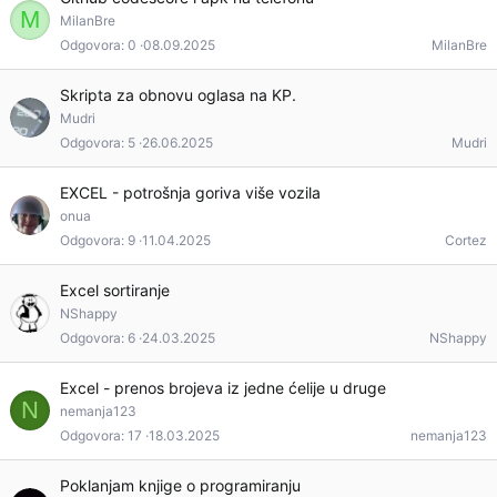
M
MilanBre
Odgovora
0
08.09.2025
MilanBre
Skripta za obnovu oglasa na KP.
Mudri
Odgovora
5
26.06.2025
Mudri
EXCEL - potrošnja goriva više vozila
onua
Odgovora
9
11.04.2025
Cortez
Excel sortiranje
NShappy
Odgovora
6
24.03.2025
NShappy
Excel - prenos brojeva iz jedne ćelije u druge
N
nemanja123
Odgovora
17
18.03.2025
nemanja123
Poklanjam knjige o programiranju