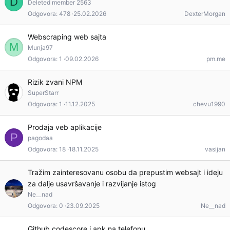
D
Deleted member 2563
Odgovora
478
25.02.2026
DexterMorgan
Webscraping web sajta
M
Munja97
Odgovora
1
09.02.2026
pm.me
Rizik zvani NPM
SuperStarr
Odgovora
1
11.12.2025
chevu1990
Prodaja veb aplikacije
P
pagodaa
Odgovora
18
18.11.2025
vasijan
Tražim zainteresovanu osobu da prepustim websajt i ideju
za dalje usavršavanje i razvijanje istog
Ne__nad
Odgovora
0
23.09.2025
Ne__nad
Github codescore i apk na telefonu