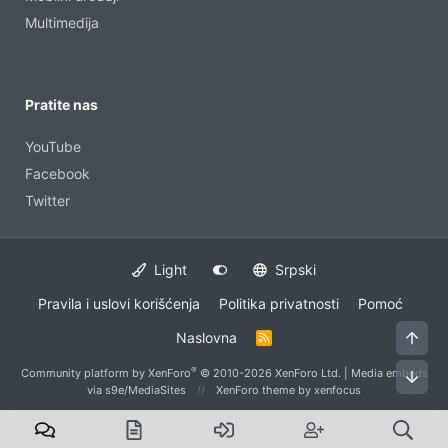
Multimedija
Pratite nas
YouTube
Facebook
Twitter
Light
Srpski
Pravila i uslovi korišćenja
Politika privatnosti
Pomoć
Vrh
Naslovna
R
S
S
®
Community platform by XenForo
© 2010-2026 XenForo Ltd.
|
Media embeds
Dno
via s9e/MediaSites
XenForo theme
by xenfocus