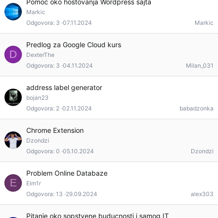
Pomoć oko hostovanja Wordpress sajta
Markic
Odgovora
3
07.11.2024
Markic
Predlog za Google Cloud kurs
D
DexterThe
Odgovora
3
04.11.2024
Milan_031
address label generator
bojan23
Odgovora
2
02.11.2024
babadzonka
Chrome Extension
Dzondzi
Odgovora
0
05.10.2024
Dzondzi
Problem Online Databaze
E
Elm1r
Odgovora
13
29.09.2024
alex303
Pitanje oko sopstvene buducnosti i samog IT