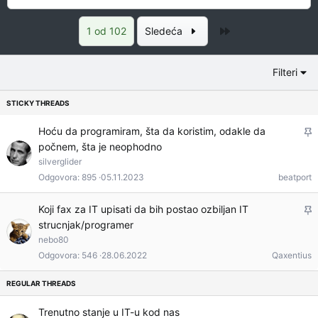
Poslednja
1 od 102
Sledeća
Filteri
L
Hoću da programiram, šta da koristim, odakle da
počnem, šta je neophodno
e
silverglider
p
Odgovora
895
05.11.2023
beatport
l
j
L
Koji fax za IT upisati da bih postao ozbiljan IT
i
strucnjak/programer
e
v
nebo80
p
a
Odgovora
546
28.06.2022
Qaxentius
l
j
i
v
Trenutno stanje u IT-u kod nas