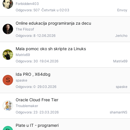
Forbidden403
a
Odgovora
507
Četvrtak u 02:03
Envoy
Online edukacija programiranja za decu
The Filozof
Odgovora
8
12.06.2026
Jericho
Mala pomoc oko sh skripte za Linuks
Matrix69
Odgovora
30
19.04.2026
Matrix69
Ida PRO , X64dbg
S
spaske
Odgovora
0
29.03.2026
spaske
Oracle Cloud Free Tier
Troublemaker
Odgovora
23
23.03.2026
shamanNS
Plate u IT - programeri