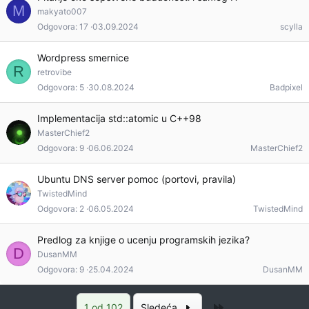
M
makyato007
Odgovora
17
03.09.2024
scylla
Wordpress smernice
R
retrovibe
Odgovora
5
30.08.2024
Badpixel
Implementacija std::atomic u C++98
MasterChief2
Odgovora
9
06.06.2024
MasterChief2
Ubuntu DNS server pomoc (portovi, pravila)
TwistedMind
Odgovora
2
06.05.2024
TwistedMind
Predlog za knjige o ucenju programskih jezika?
D
DusanMM
Odgovora
9
25.04.2024
DusanMM
Poslednja
1 od 102
Sledeća