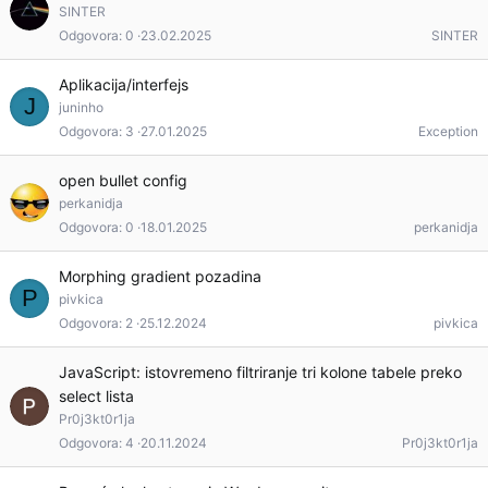
SINTER
Odgovora
0
23.02.2025
SINTER
Aplikacija/interfejs
J
juninho
Odgovora
3
27.01.2025
Exception
open bullet config
perkanidja
Odgovora
0
18.01.2025
perkanidja
Morphing gradient pozadina
P
pivkica
Odgovora
2
25.12.2024
pivkica
JavaScript: istovremeno filtriranje tri kolone tabele preko
select lista
Pr0j3kt0r1ja
Odgovora
4
20.11.2024
Pr0j3kt0r1ja